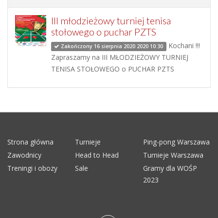
III młodzieżowy turniej tenisa
stołowego o puchar PZTS
Kochani !!!
Zakończony 16 sierpnia 2020 2020 10:30
Zapraszamy na III MŁODZIEŻOWY TURNIEJ
TENISA STOŁOWEGO o PUCHAR PZTS
Strona główna
Turnieje
Ping-pong Warszawa
Zawodnicy
Head to Head
Turnieje Warszawa
Treningi i obozy
Sale
Gramy dla WOŚP
2023