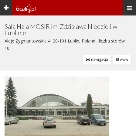
Toggle
Togg
navigation
navi
Sala Hala MOSiR im. Zdzisława Niedzieli w
Lublinie
Aleje Zygmuntowskie 4, 20-101 Lublin, Poland , liczba stołów:
10
nawigacja
www