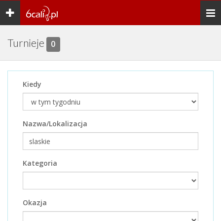
Toggle
Togg
navigation
navi
Turnieje
0
Kiedy
Nazwa/Lokalizacja
Kategoria
Okazja