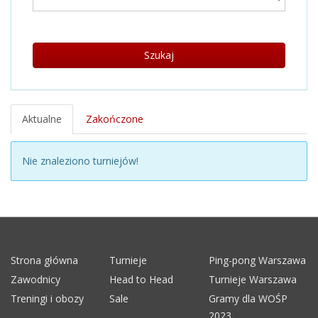
Szukaj
Aktualne
Zakończone
Nie znaleziono turniejów!
Strona główna
Turnieje
Ping-pong Warszawa
Zawodnicy
Head to Head
Turnieje Warszawa
Treningi i obozy
Sale
Gramy dla WOŚP
2023