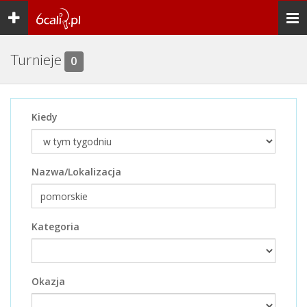
Toggle
Togg
navigation
navi
Turnieje
0
Kiedy
Nazwa/Lokalizacja
Kategoria
Okazja