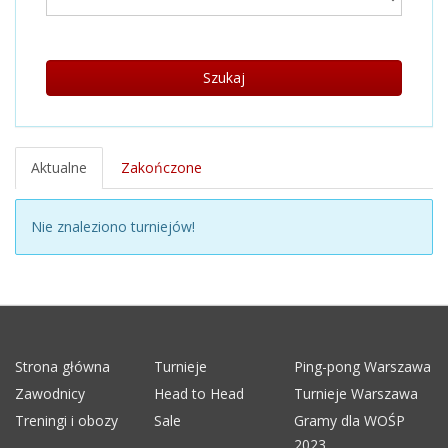
Szukaj
Aktualne
Zakończone
Nie znaleziono turniejów!
Strona główna
Turnieje
Ping-pong Warszawa
Zawodnicy
Head to Head
Turnieje Warszawa
Treningi i obozy
Sale
Gramy dla WOŚP
2023