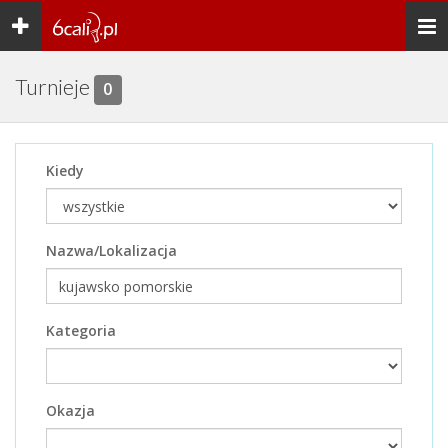
Toggle
Togg
navigation
navi
Turnieje
0
Kiedy
Nazwa/Lokalizacja
Kategoria
Okazja