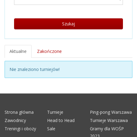
Szukaj
Aktualne
Zakończone
Nie znaleziono turniejów!
Strona główna
Turnieje
Ping-pong Warszawa
Zawodnicy
Head to Head
Turnieje Warszawa
Treningi i obozy
Sale
Gramy dla WOŚP
2023