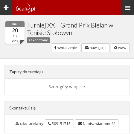
Toggle
Togg
navigation
navi
Turniej XXII Grand Prix Bielan w
maj
20
Tenisie Stołowym
nie
zakończony
2018
wydarzenie
nawigacja
www
Zapisy do turnieju
Szczegóły w opisie.
Skontaktuj się
uks bielany
509151715
Napisz wiadomość