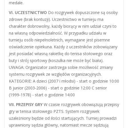
medale.
VI. UCZESTNICTWO
Do rozgrywek dopuszczone są osoby
zdrowe (brak kontuzji). Uczestnictwo w turnieju ma
charakter dobrowolny, każdy biorący w nim udział czyni to
na własną odpowiedzialność. W przypadku udziału w
turnieju osób niepełnoletnich, wymagane jest pisemne
oświadczenie opiekuna. Każdy z uczestników zobowiązany
jest posiadać własną rakietkę do tenisa stołowego oraz
buty i strój sportowy (koszulka nie może być biała).
UWAGA: Organizator zastrzega sobie możliwość zmiany
systemu rozgrywek ze względów organizacyjnych.
KATEGORIE: A dzieci (2007 i młodsi) - start o godzinie 10:00
B junior (2003-2006) - start o godzinie 12:00 C senior
(1999-1978) - start o godzinie 14:00
VII. PRZEPISY GRY
W czasie rozgrywek obowiązują przepisy
gry w tenisa stołowego PZTS. System rozgrywek
uzależniony będzie od ilości startujących. Turniej prowadzi
uprawniony sędzia główny, natomiast mecze sędziują