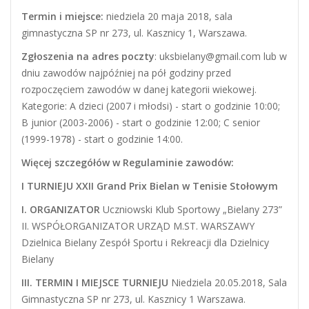
Termin i miejsce:
niedziela 20 maja 2018, sala
gimnastyczna SP nr 273, ul. Kasznicy 1, Warszawa.
Zgłoszenia na adres poczty
: uksbielany@gmail.com lub w
dniu zawodów najpóźniej na pół godziny przed
rozpoczęciem zawodów w danej kategorii wiekowej.
Kategorie: A dzieci (2007 i młodsi) - start o godzinie 10:00;
B junior (2003-2006) - start o godzinie 12:00; C senior
(1999-1978) - start o godzinie 14:00.
Więcej szczegółów w Regulaminie zawodów:
I TURNIEJU XXII Grand Prix Bielan w Tenisie Stołowym
I. ORGANIZATOR
Uczniowski Klub Sportowy „Bielany 273”
II. WSPÓŁORGANIZATOR URZĄD M.ST. WARSZAWY
Dzielnica Bielany Zespół Sportu i Rekreacji dla Dzielnicy
Bielany
III. TERMIN I MIEJSCE TURNIEJU
Niedziela 20.05.2018, Sala
Gimnastyczna SP nr 273, ul. Kasznicy 1 Warszawa.