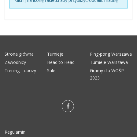
Kliknij na ikonę rakietki aby przybliżyć/oddalić mapkę.
Strona główna
Turnieje
Ping-pong Warszawa
Zawodnicy
Head to Head
Turnieje Warszawa
Treningi i obozy
Sale
Gramy dla WOŚP
2023
Regulamin