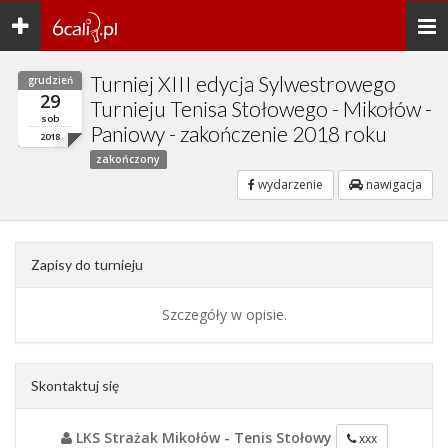
Toggle
Togg
navigation
navi
Turniej XIII edycja Sylwestrowego
grudzień
29
Turnieju Tenisa Stołowego - Mikołów -
sob
Paniowy - zakończenie 2018 roku
2018
zakończony
wydarzenie
nawigacja
Zapisy do turnieju
Szczegóły w opisie.
Skontaktuj się
LKS Strażak Mikołów - Tenis Stołowy
xxx