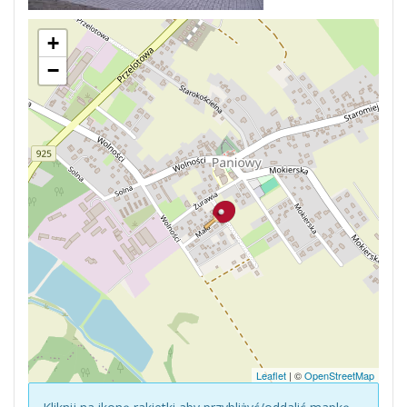
+
−
Leaflet
| ©
OpenStreetMap