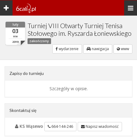
Toggle
Togg
navigation
navi
Turniej VIII Otwarty Turniej Tenisa
luty
03
Stołowego im. Ryszarda Łoniewskiego
nie
zakończony
2019
wydarzenie
nawigacja
www
Zapisy do turnieju
Szczegóły w opisie.
Skontaktuj się
KS Wąsewo
664-144-246
Napisz wiadomość