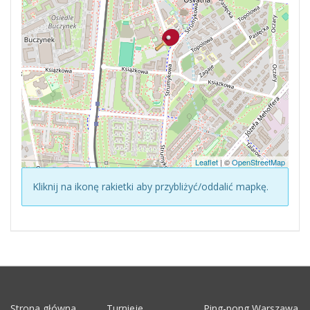
Leaflet
| ©
OpenStreetMap
Kliknij na ikonę rakietki aby przybliżyć/oddalić mapkę.
Strona główna
Turnieje
Ping-pong Warszawa