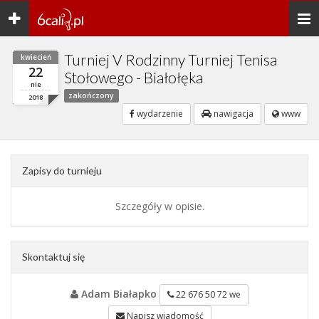
Toggle
Togg
navigation
navi
Turniej V Rodzinny Turniej Tenisa
kwiecień
22
Stołowego - Białołęka
nie
zakończony
2018
wydarzenie
nawigacja
www
Zapisy do turnieju
Szczegóły w opisie.
Skontaktuj się
Adam Białapko
22 676 50 72 we
Napisz wiadomość