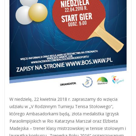
W niedzielę, 22 kwietnia 2018 r. zapraszamy do wzięcia
udziału w „V Rodzinnym Turnieju Tenisa Stołowego”,
którego Ambasadorkami będą, złota medalistka Igrzysk
Paraolimpijskich w Rio Katarzyna Marszał oraz Elżbieta
Madejska – trener klasy mistrzowskiej w tenisie stołowym i
laureatka konkursu „Trenerka Roku 2016” organizowanym