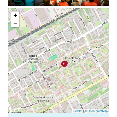
+
−
Leaflet
| ©
OpenStreetMap