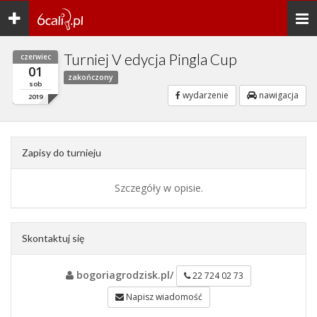
Toggle
Togg
navigation
navi
Turniej V edycja Pingla Cup
czerwiec
01
zakończony
sob
wydarzenie
nawigacja
2019
Zapisy do turnieju
Szczegóły w opisie.
Skontaktuj się
bogoriagrodzisk.pl/
22 724 02 73
Napisz wiadomość