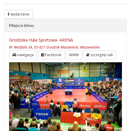
wydarzenie
Miejsce bitwy
Grodziska Hala Sportowa- ARENA
W. Westfala 3A, 05-827 Grodzisk Mazowiecki, Mazowieckie
nawigacja
Facebook
WWW
szczegóły sali