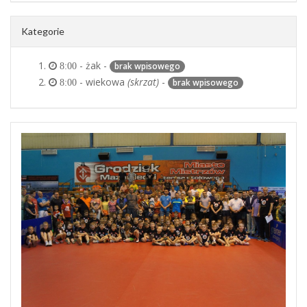
Kategorie
- żak -
brak wpisowego
8:00
- wiekowa
(skrzat)
-
brak wpisowego
8:00