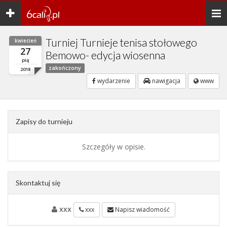
Toggle
Togg
navigation
navi
Turniej Turnieje tenisa stołowego
kwiecień
27
Bemowo- edycja wiosenna
pią
zakończony
2018
wydarzenie
nawigacja
www
Zapisy do turnieju
Szczegóły w opisie.
Skontaktuj się
xxx
xxx
Napisz wiadomość