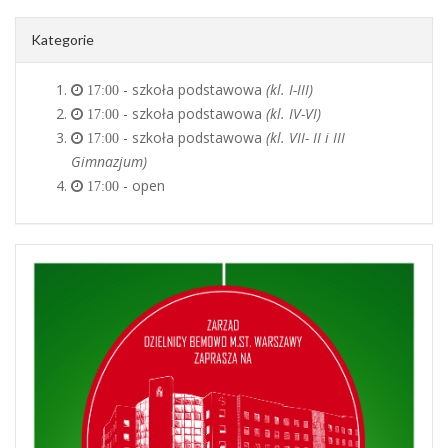
Kategorie
- szkoła podstawowa
(kl. I-III)
17:00
- szkoła podstawowa
(kl. IV-VI)
17:00
- szkoła podstawowa
(kl. VII- II i III
17:00
Gimnazjum)
- open
17:00