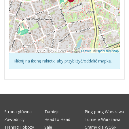
Leaflet
| ©
OpenStreetMap
Kliknij na ikonę rakietki aby przybliżyć/oddalić mapkę.
Strona główna
Turnieje
Ping-pong Warszawa
Zawodnicy
Head to Head
Turnieje Warszawa
Treningi i obozy
Sale
Gramy dla WOŚP