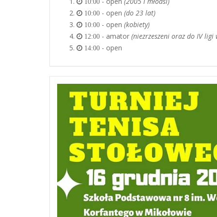
- open
(2005 i młodsi)
10:00
- open
(do 23 lat)
10:00
- open
(kobiety)
10:00
- amator
(niezrzeszeni oraz do IV ligi
12:00
- open
14:00