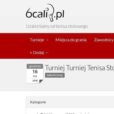
Uzależniamy od tenisa stołowego
Turnieje
Miejsca do grania
Zawodnicy
+ Dodaj
Turniej Turniej Tenisa S
grudzień
16
zakończony
nie
2018
Kategorie