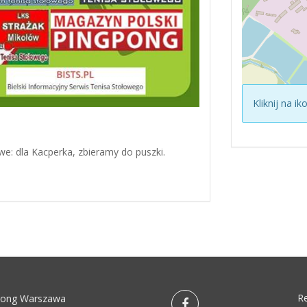
Kliknij na i
e: dla Kacperka, zbieramy do puszki.
R
pong Warszawa