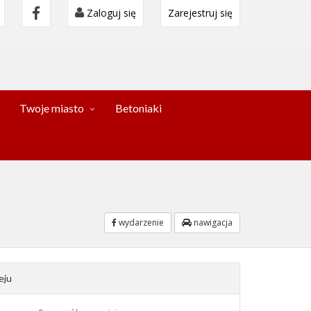
Zaloguj się
Zarejestruj się
Twoje miasto
Betoniaki
wydarzenie
nawigacja
eju