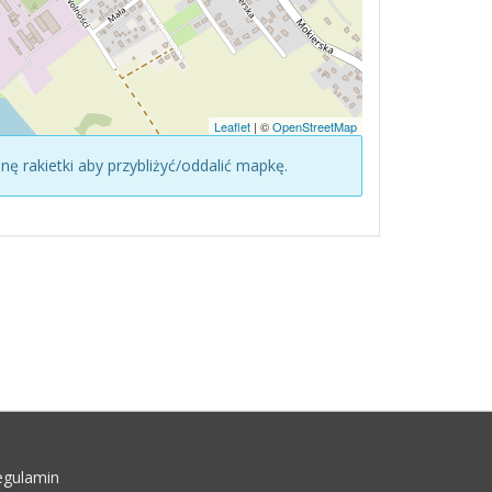
Leaflet
| ©
OpenStreetMap
konę rakietki aby przybliżyć/oddalić mapkę.
egulamin