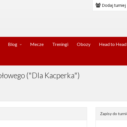
Dodaj turniej
Blog
Mecze
Treningi
Obozy
Head to Head
tołowego ("Dla Kacperka")
Zapisy do turni