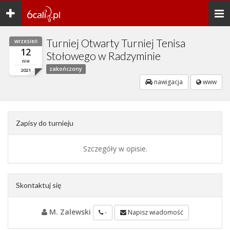
Toggle
Togg
navigation
navi
Turniej Otwarty Turniej Tenisa
wrzesień
12
Stołowego w Radzyminie
nie
zakończony
2021
nawigacja
www
Zapisy do turnieju
Szczegóły w opisie.
Skontaktuj się
M. Zalewski
-
Napisz wiadomość