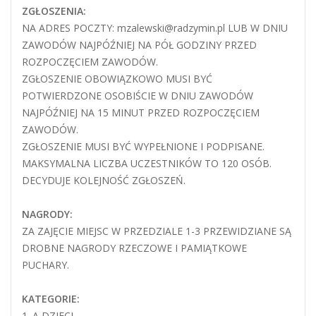
ZGŁOSZENIA:
NA ADRES POCZTY: mzalewski@radzymin.pl LUB W DNIU
ZAWODÓW NAJPÓŹNIEJ NA PÓŁ GODZINY PRZED
ROZPOCZĘCIEM ZAWODÓW.
ZGŁOSZENIE OBOWIĄZKOWO MUSI BYĆ
POTWIERDZONE OSOBIŚCIE W DNIU ZAWODÓW
NAJPÓŹNIEJ NA 15 MINUT PRZED ROZPOCZĘCIEM
ZAWODÓW.
ZGŁOSZENIE MUSI BYĆ WYPEŁNIONE I PODPISANE.
MAKSYMALNA LICZBA UCZESTNIKÓW TO 120 OSÓB.
DECYDUJE KOLEJNOŚĆ ZGŁOSZEŃ.
NAGRODY:
ZA ZAJĘCIE MIEJSC W PRZEDZIALE 1-3 PRZEWIDZIANE SĄ
DROBNE NAGRODY RZECZOWE I PAMIĄTKOWE
PUCHARY.
KATEGORIE:
1. A DZIECI