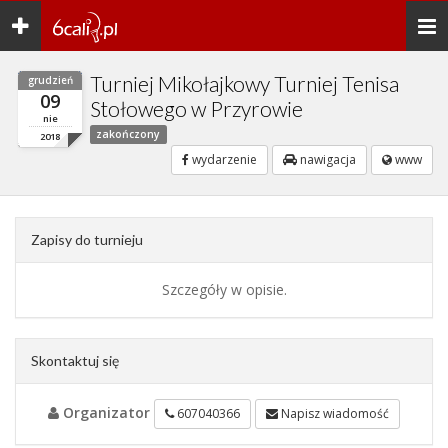
Toggle
Togg
navigation
navi
Turniej Mikołajkowy Turniej Tenisa
grudzień
09
Stołowego w Przyrowie
nie
zakończony
2018
wydarzenie
nawigacja
www
Zapisy do turnieju
Szczegóły w opisie.
Skontaktuj się
Organizator
607040366
Napisz wiadomość