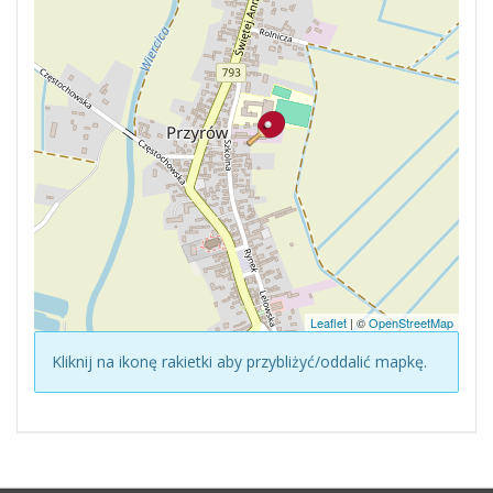
Leaflet
| ©
OpenStreetMap
Kliknij na ikonę rakietki aby przybliżyć/oddalić mapkę.