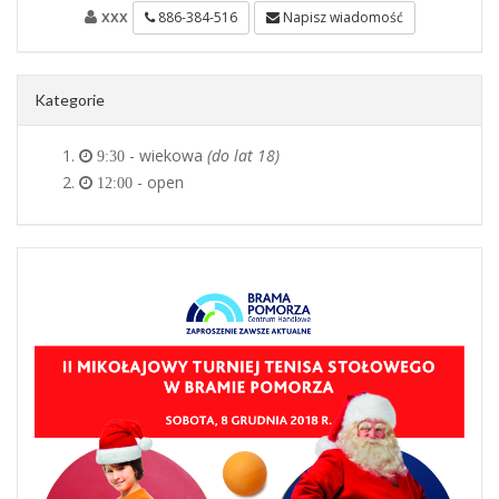
xxx
886-384-516
Napisz wiadomość
Kategorie
- wiekowa
(do lat 18)
9:30
- open
12:00