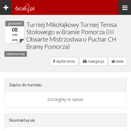
Toggle
Togg
navigation
navi
Turniej Mikołajkowy Turniej Tenisa
grudzień
08
Stołowego w Bramie Pomorza (III
sob
Otwarte Mistrzostwa o Puchar CH
2018
Bramy Pomorza)
zakończony
wydarzenie
nawigacja
www
Zapisy do turnieju
Szczegóły w opisie.
Skontaktuj się