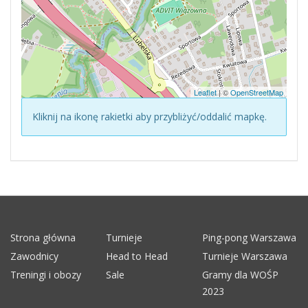
Leaflet
| ©
OpenStreetMap
Kliknij na ikonę rakietki aby przybliżyć/oddalić mapkę.
Strona główna
Turnieje
Ping-pong Warszawa
Zawodnicy
Head to Head
Turnieje Warszawa
Treningi i obozy
Sale
Gramy dla WOŚP
2023