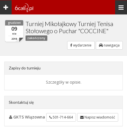
Toggle
Togg
navigation
navi
Turniej Mikołajkowy Turniej Tenisa
grudzień
09
Stołowego o Puchar "COCCINE"
nie
zakończony
2018
wydarzenie
nawigacja
Zapisy do turnieju
Szczegóły w opisie.
Skontaktuj się
GKTS Wiązowna
501-714-664
Napisz wiadomość