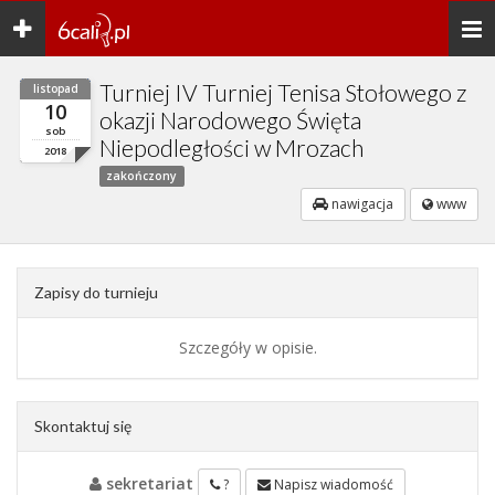
Toggle
Togg
navigation
navi
Turniej IV Turniej Tenisa Stołowego z
listopad
10
okazji Narodowego Święta
sob
Niepodległości w Mrozach
2018
zakończony
nawigacja
www
Zapisy do turnieju
Szczegóły w opisie.
Skontaktuj się
sekretariat
?
Napisz wiadomość