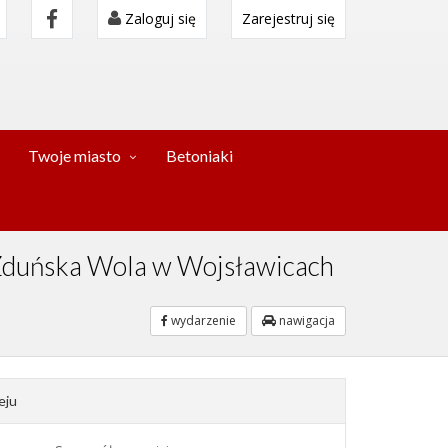
Zaloguj się
Zarejestruj się
Twoje miasto
Betoniaki
y Zduńska Wola w Wojsławicach
wydarzenie
nawigacja
eju