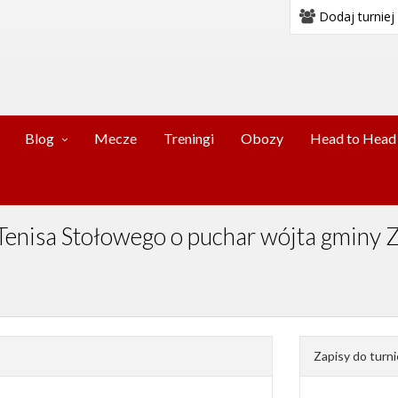
Dodaj turniej
Blog
Mecze
Treningi
Obozy
Head to Head
j Tenisa Stołowego o puchar wójta gmin
Zapisy do turni