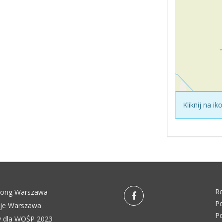
Kliknij na i
R
pong Warszawa
Po
eje Warszawa
Po
 dla WOŚP 2023