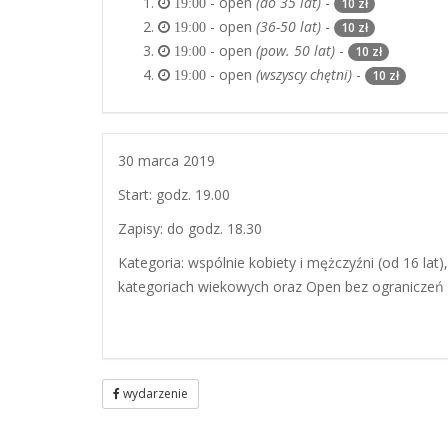
- open
(do 35 lat)
-
10 zł
19:00
- open
(36-50 lat)
-
10 zł
19:00
- open
(pow. 50 lat)
-
10 zł
19:00
- open
(wszyscy chętni)
-
10 zł
19:00
30 marca 2019
Start: godz. 19.00
Zapisy: do godz. 18.30
Kategoria: wspólnie kobiety i mężczyźni (od 16 lat), 
kategoriach wiekowych oraz Open bez ograniczeń
wydarzenie