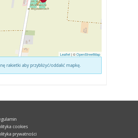
Leaflet
| ©
OpenStreetMap
konę rakietki aby przybliżyć/oddalić mapkę.
egulamin
lityka cookies
lityka prywatności