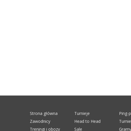
Strona główna
Turnieje
Ping-
Zawodnicy
Head to Head
Turni
Treningi i obozy
Sale
Gramy