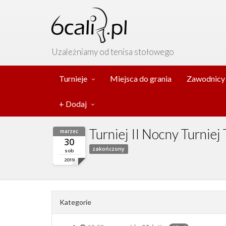
Uzależniamy od tenisa stołowego
Turnieje
Miejsca do grania
Zawodnicy
+ Dodaj
Turniej II Nocny Turnie
marzec
30
zakończony
sob
2019
Kategorie