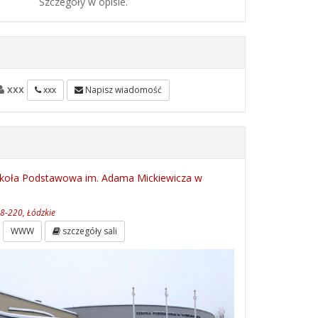
Szczegóły w opisie.
xxx
xxx
Napisz wiadomość
koła Podstawowa im. Adama Mickiewicza w
8-220, Łódzkie
WWW
szczegóły sali