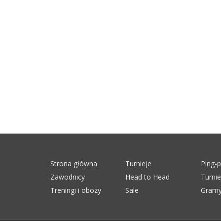
Strona główna
Turnieje
Ping-
Zawodnicy
Head to Head
Turni
Treningi i obozy
Sale
Gramy