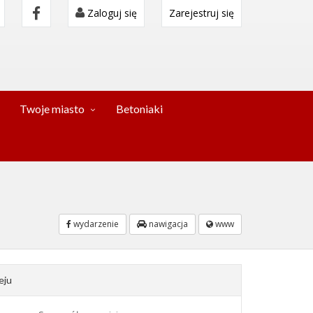
Zaloguj się
Zarejestruj się
Twoje miasto
Betoniaki
wydarzenie
nawigacja
www
eju