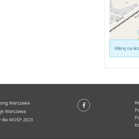
Kliknij na i
R
pong Warszawa
Po
eje Warszawa
Po
 dla WOŚP 2023
K