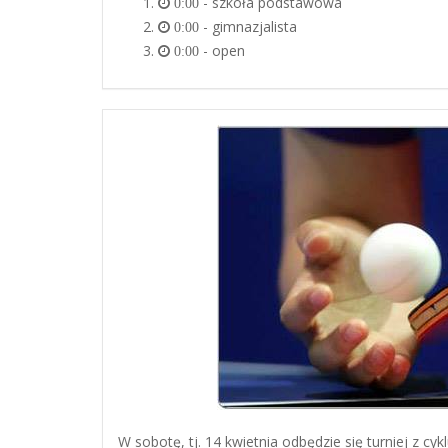
- szkoła podstawowa
0:00
- gimnazjalista
0:00
- open
0:00
W sobotę, tj. 14 kwietnia odbędzie się turniej z cy