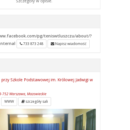
Szczegóły w opisie.
ww.facebook.com/pg/teniswtluszczu/about/?
internal
733 873 248
Napisz wiadomość
 przy Szkole Podstawowej im. Królowej Jadwigi w
3-752 Warszawa, Mazowieckie
WWW
szczegóły sali