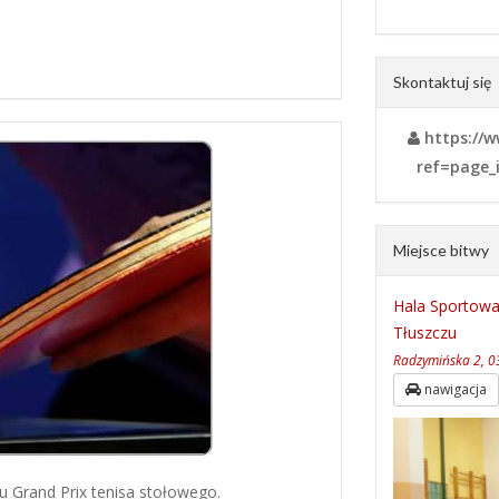
Skontaktuj się
https://w
ref=page_
Miejsce bitwy
Hala Sportowa
Tłuszczu
Radzymińska 2, 0
nawigacja
klu Grand Prix tenisa stołowego.