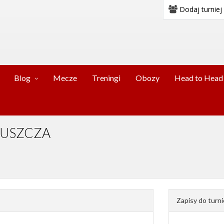
Dodaj turniej
Blog
Mecze
Treningi
Obozy
Head to Head
TŁUSZCZA
Zapisy do turni