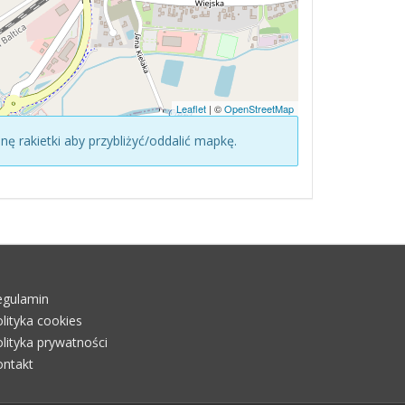
Leaflet
| ©
OpenStreetMap
konę rakietki aby przybliżyć/oddalić mapkę.
egulamin
lityka cookies
lityka prywatności
ontakt