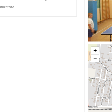
nizatora.
+
−