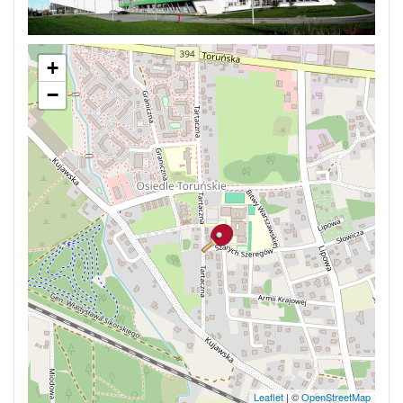
+
−
Leaflet
| ©
OpenStreetMap