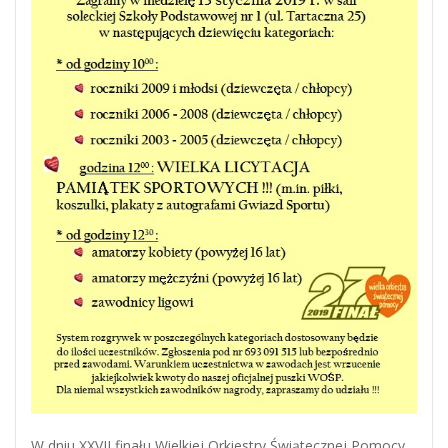
W dniu XXVII finału Wielkiej Orkiestry Świątecznej Pomocy