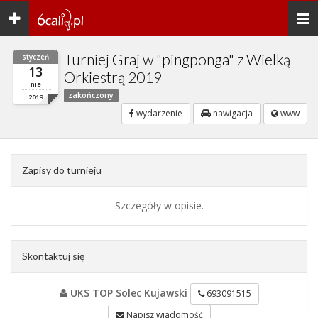
Toggle
Togg
navigation
navi
Turniej Graj w "pingponga" z Wielką
styczeń
13
Orkiestrą 2019
nie
zakończony
2019
wydarzenie
nawigacja
www
Zapisy do turnieju
Szczegóły w opisie.
Skontaktuj się
UKS TOP Solec Kujawski
693091515
Napisz wiadomość