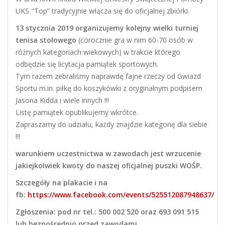
UKS "Top” tradycyjnie włącza się do oficjalnej zbiórki.
13 stycznia 2019 organizujemy kolejny wielki turniej
tenisa stołowego
(corocznie gra w nim 60-70 osób w
różnych kategoriach wiekowych) w trakcie którego
odbędzie się licytacja pamiątek sportowych.
Tym razem zebraliśmy naprawdę fajne rzeczy od Gwiazd
Sportu m.in. piłkę do koszykówki z oryginalnym podpisem
Jasona Kidda i wiele innych !!!
Listę pamiątek opublikujemy wkrótce.
Zapraszamy do udziału, każdy znajdzie kategorię dla siebie
!!!
warunkiem uczestnictwa w zawodach jest wrzucenie
jakiejkolwiek kwoty do naszej oficjalnej puszki WOŚP.
Szczegóły na plakacie i na
fb:
https://www.facebook.com/events/525512087948637/
Zgłoszenia: pod nr tel.: 500 002 520 oraz 693 091 515
lub bezpośrednio przed zawodami.