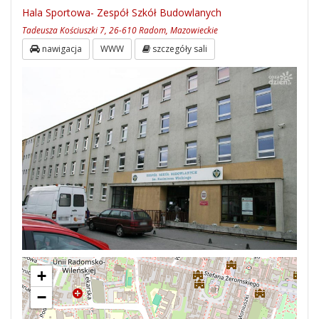
Hala Sportowa- Zespół Szkół Budowlanych
Tadeusza Kościuszki 7, 26-610 Radom, Mazowieckie
nawigacja
WWW
szczegóły sali
+
−