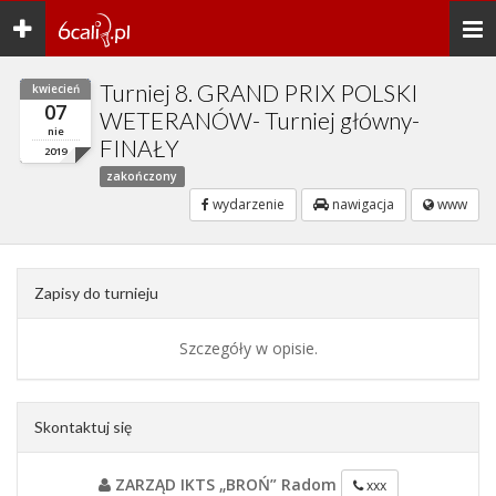
Toggle
Togg
navigation
navi
Turniej 8. GRAND PRIX POLSKI
kwiecień
07
WETERANÓW- Turniej główny-
nie
FINAŁY
2019
zakończony
wydarzenie
nawigacja
www
Zapisy do turnieju
Szczegóły w opisie.
Skontaktuj się
ZARZĄD IKTS „BROŃ” Radom
xxx