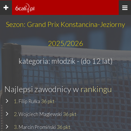
Toggle
Togg
navigation
navi
Sezon: Grand Prix Konstancina-Jeziorny
2025/2026
kategoria: młodzik - (do 12 lat)
Najlepsi zawodnicy w
rankingu
1.
Filip Rułka
36 pkt
2.
Wojciech Maglewski
36 pkt
3.
Marcin Promiński
36 pkt