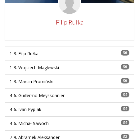
Filip Rułka
36
1-3.
Filip Rułka
36
1-3.
Wojciech Maglewski
36
1-3.
Marcin Promiński
34
4-6.
Guillermo Meyssonnier
34
4-6.
Ivan Pypjak
34
4-6.
Michał Sawoch
32
7-9.
Abramek Aleksander