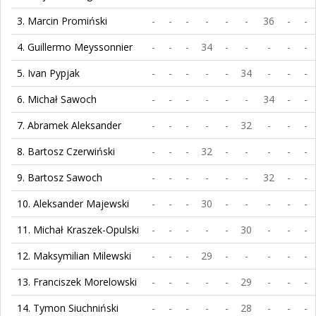
3. Marcin Promiński
-
-
-
-
-
-
36
-
-
4. Guillermo Meyssonnier
-
-
-
34
-
-
-
-
-
5. Ivan Pypjak
-
-
-
-
-
34
-
-
-
6. Michał Sawoch
-
-
-
-
-
-
34
-
-
7. Abramek Aleksander
-
-
-
-
-
32
-
-
-
8. Bartosz Czerwiński
-
-
-
32
-
-
-
-
-
9. Bartosz Sawoch
-
-
-
-
-
-
32
-
-
10. Aleksander Majewski
-
-
-
30
-
-
-
-
-
11. Michał Kraszek-Opulski
-
-
-
-
-
30
-
-
-
12. Maksymilian Milewski
-
-
-
29
-
-
-
-
-
13. Franciszek Morelowski
-
-
-
-
-
29
-
-
-
14. Tymon Siuchniński
-
-
-
-
-
28
-
-
-