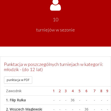
10
turniejów w sezonie
Punktacja w poszczególnych turniejach w kategorii:
młodzik - (do 12 lat)
punktacja w PDF
Zawodnik
1
2
3
4
5
6
7
8
9
1. Filip Rułka
-
-
-
36
-
-
-
-
-
2. Wojciech Maglewski
-
-
-
-
-
36
-
-
-