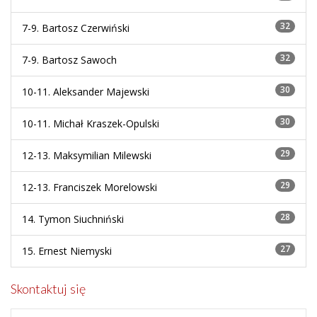
32
7-9.
Bartosz Czerwiński
32
7-9.
Bartosz Sawoch
30
10-11.
Aleksander Majewski
30
10-11.
Michał Kraszek-Opulski
29
12-13.
Maksymilian Milewski
29
12-13.
Franciszek Morelowski
28
14.
Tymon Siuchniński
27
15.
Ernest Niemyski
Skontaktuj się