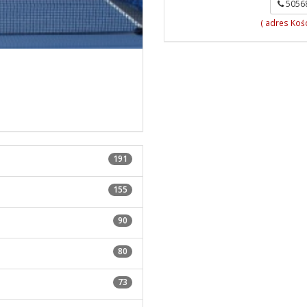
5056
( adres Koś
191
155
90
80
73