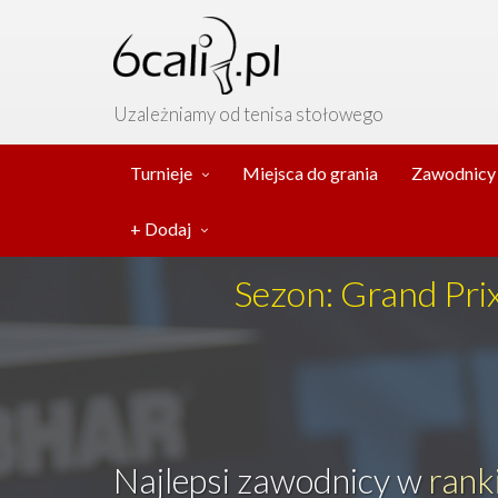
Uzależniamy od tenisa stołowego
Turnieje
Miejsca do grania
Zawodnicy
+ Dodaj
Sezon: Grand Pr
Najlepsi zawodnicy w
rank