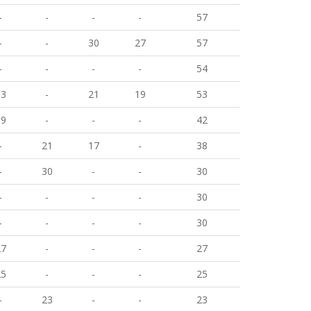
-
-
-
-
57
-
-
30
27
57
-
-
-
-
54
13
-
21
19
53
19
-
-
-
42
-
21
17
-
38
-
30
-
-
30
-
-
-
-
30
-
-
-
-
30
27
-
-
-
27
25
-
-
-
25
-
23
-
-
23