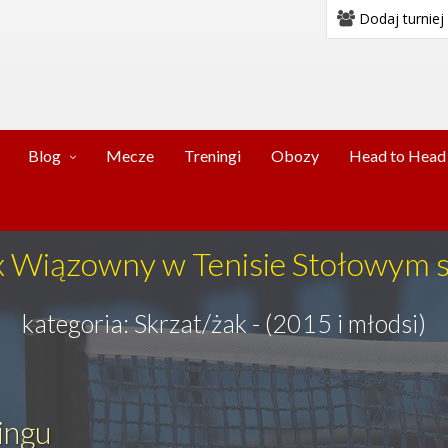
Dodaj turniej
Blog
Mecze
Treningi
Obozy
Head to Head
ix Wiązowny w Tenisie Stołowym
kategoria: Skrzat/żak - (2015 i młodsi)
ingu