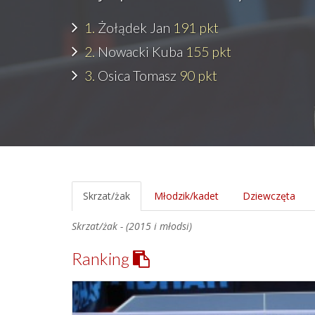
1.
Żołądek Jan
191 pkt
2.
Nowacki Kuba
155 pkt
3.
Osica Tomasz
90 pkt
Skrzat/żak
Młodzik/kadet
Dziewczęta
Skrzat/żak - (2015 i młodsi)
Ranking