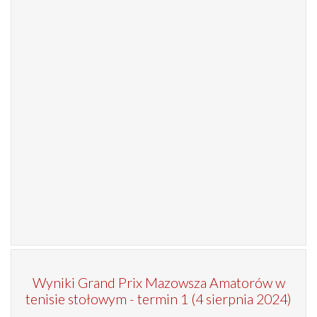
Wyniki Grand Prix Mazowsza Amatorów w
tenisie stołowym - termin 1 (4 sierpnia 2024)