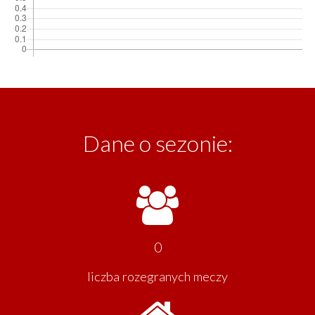
Dane o sezonie:
0
liczba rozegranych meczy