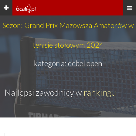
Toggle
Togg
navigation
navi
Sezon: Grand Prix Mazowsza Amatorów w
tenisie stołowym 2024
kategoria: debel open
Najlepsi zawodnicy w
rankingu