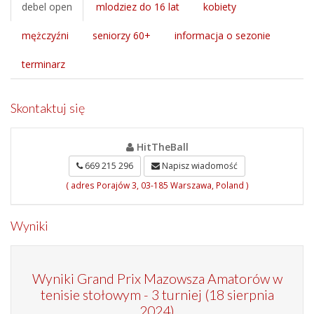
debel open
mlodziez do 16 lat
kobiety
mężczyźni
seniorzy 60+
informacja o sezonie
terminarz
Skontaktuj się
HitTheBall
669 215 296
Napisz wiadomość
( adres Porajów 3, 03-185 Warszawa, Poland )
Wyniki
Wyniki Grand Prix Mazowsza Amatorów w
tenisie stołowym - 3 turniej (18 sierpnia
2024)