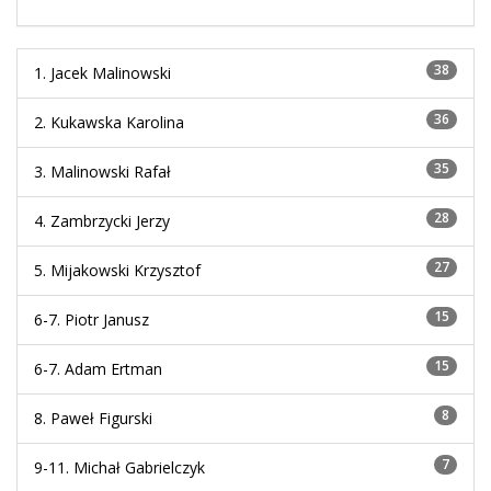
38
1.
Jacek Malinowski
36
2.
Kukawska Karolina
35
3.
Malinowski Rafał
28
4.
Zambrzycki Jerzy
27
5.
Mijakowski Krzysztof
15
6-7.
Piotr Janusz
15
6-7.
Adam Ertman
8
8.
Paweł Figurski
7
9-11.
Michał Gabrielczyk