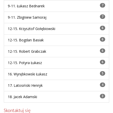
7
9-11.
Łukasz Bednarek
7
9-11.
Zbigniew Samoraj
6
12-15.
Krzysztof Gołębiowski
6
12-15.
Bogdan Basiak
6
12-15.
Robert Grabczak
6
12-15.
Potyra Łukasz
5
16.
Wyrębkowski Łukasz
4
17.
Latosiński Henryk
3
18.
Jacek Adamski
Skontaktuj się