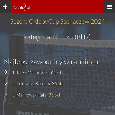
Toggle
Togg
navigation
navi
Sezon: OldboyCup Sochaczew 2024
kategoria: BLITZ - (Blitz)
Najlepsi zawodnicy w
rankingu
1.
Jacek Malinowski
38 pkt
2.
Kukawska Karolina
36 pkt
3.
Malinowski Rafał
35 pkt