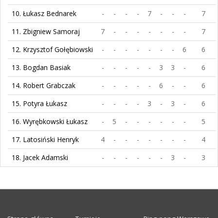
10. Łukasz Bednarek
-
-
-
-
7
-
-
-
7
11. Zbigniew Samoraj
7
-
-
-
-
-
-
-
7
12. Krzysztof Gołębiowski
-
-
-
-
-
-
-
6
6
13. Bogdan Basiak
-
-
-
-
-
3
3
-
6
14. Robert Grabczak
-
-
-
-
-
6
-
-
6
15. Potyra Łukasz
-
-
-
-
3
-
3
-
6
16. Wyrębkowski Łukasz
-
5
-
-
-
-
-
-
5
17. Latosiński Henryk
4
-
-
-
-
-
-
-
4
18. Jacek Adamski
-
-
-
-
-
-
3
-
3