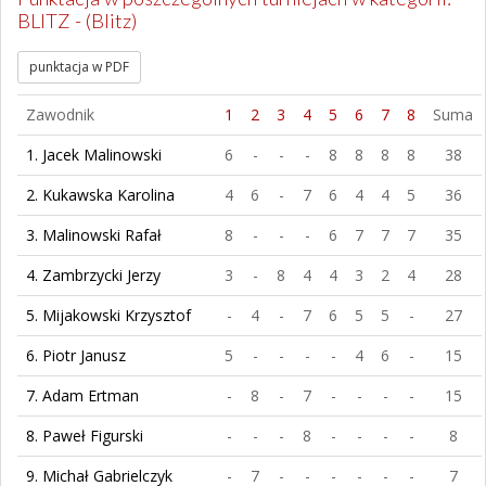
BLITZ - (Blitz)
punktacja w PDF
Zawodnik
1
2
3
4
5
6
7
8
Suma
1. Jacek Malinowski
6
-
-
-
8
8
8
8
38
2. Kukawska Karolina
4
6
-
7
6
4
4
5
36
3. Malinowski Rafał
8
-
-
-
6
7
7
7
35
4. Zambrzycki Jerzy
3
-
8
4
4
3
2
4
28
5. Mijakowski Krzysztof
-
4
-
7
6
5
5
-
27
6. Piotr Janusz
5
-
-
-
-
4
6
-
15
7. Adam Ertman
-
8
-
7
-
-
-
-
15
8. Paweł Figurski
-
-
-
8
-
-
-
-
8
9. Michał Gabrielczyk
-
7
-
-
-
-
-
-
7