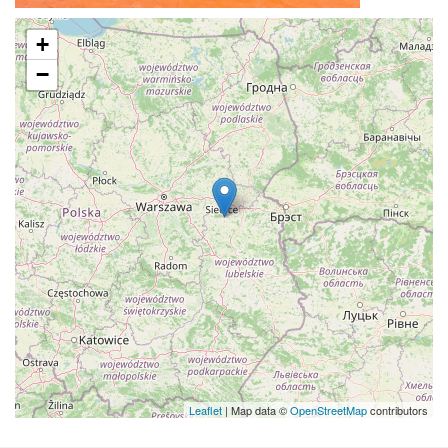
+
−
Leaflet
| Map data ©
OpenStreetMap
contributors