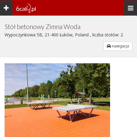
Toggle
Togg
navigation
navi
Stół betonowy Zimna Woda
Wypoczynkowa 5B, 21-400 Łuków, Poland , liczba stołów: 2
nawigacja