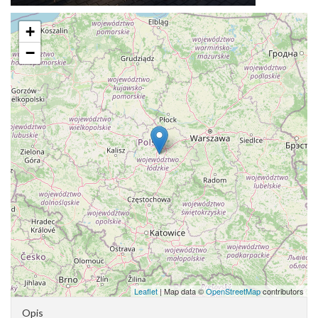
+
−
Leaflet
| Map data ©
OpenStreetMap
contributors
Opis