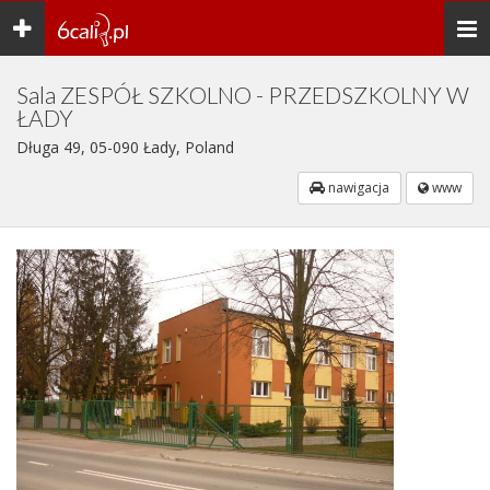
Toggle
Togg
navigation
navi
Sala ZESPÓŁ SZKOLNO - PRZEDSZKOLNY W
ŁADY
Długa 49, 05-090 Łady, Poland
nawigacja
www