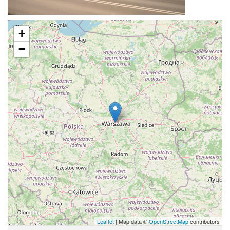
+
−
Leaflet
| Map data ©
OpenStreetMap
contributors