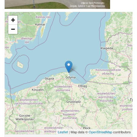
+
−
Leaflet
| Map data ©
OpenStreetMap
contributors