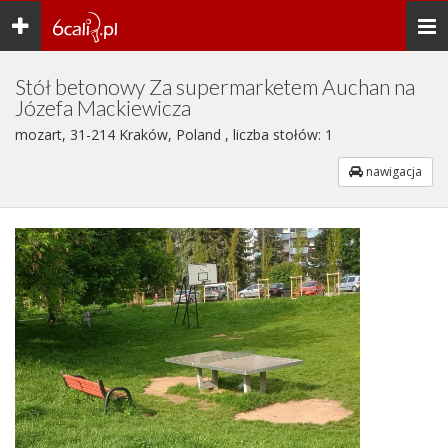
Toggle
Togg
navigation
navi
Stół betonowy Za supermarketem Auchan na
Józefa Mackiewicza
mozart, 31-214 Kraków, Poland , liczba stołów: 1
nawigacja