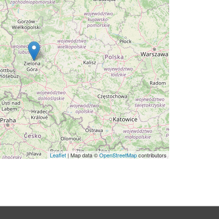
Leaflet
| Map data ©
OpenStreetMap
contributors