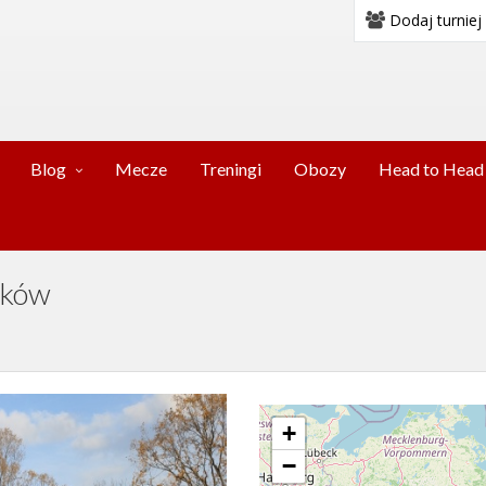
Dodaj turniej
Blog
Mecze
Treningi
Obozy
Head to Head
nków
+
−