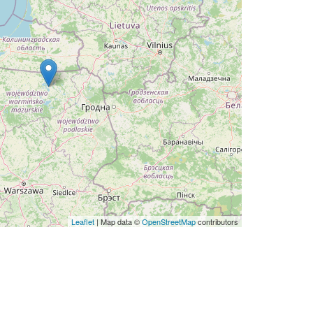
Leaflet
| Map data ©
OpenStreetMap
contributors