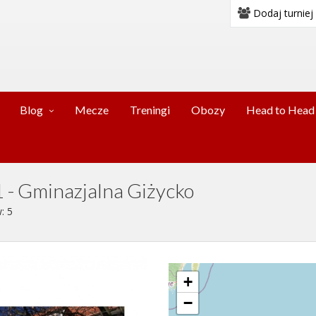
Dodaj turniej
Blog
Mecze
Treningi
Obozy
Head to Head
1 - Gminazjalna Giżycko
: 5
+
−