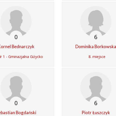
0
6
ornel Bednarczyk
Dominika Borkowsk
 1 - Gminazjalna Giżycko
8. miejsce
0
6
ebastian Bogdański
Piotr Łuszczyk