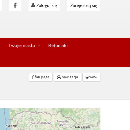
Zaloguj się
Zarejestruj się
Twoje miasto
Betoniaki
fan page
nawigacja
www