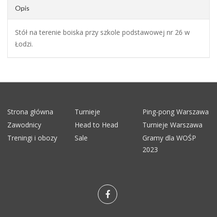
Opis
Stół na terenie boiska przy szkole podstawowej nr 26 w
Łodzi.
Strona główna
Turnieje
Ping-pong Warszawa
Zawodnicy
Head to Head
Turnieje Warszawa
Treningi i obozy
Sale
Gramy dla WOŚP
2023