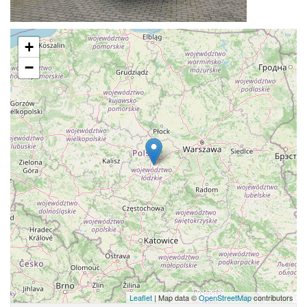
+
−
Leaflet
| Map data ©
OpenStreetMap
contributors