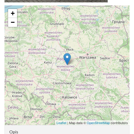
+
−
Leaflet
| Map data ©
OpenStreetMap
contributors
Opis