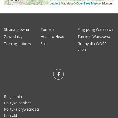
Leaflet
| Map data ©
OpenStreetMap
contributors
Strona główna
Turnieje
Ping-pong Warszawa
Zawodnicy
Head to Head
Turnieje Warszawa
Treningi i obozy
Sale
Gramy dla WOŚP
2023
Regulamin
Polityka cookies
Polityka prywatności
Kontakt