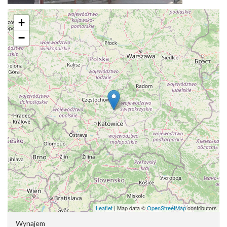
+
−
Leaflet
| Map data ©
OpenStreetMap
contributors
Wynajem