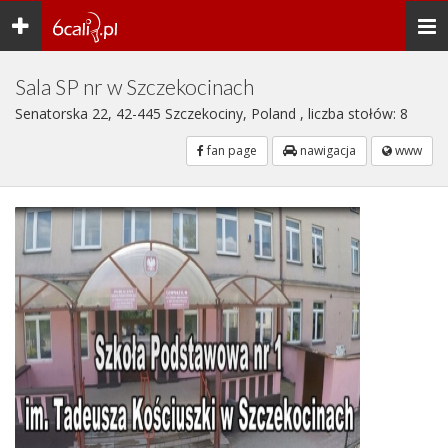
Toggle
Togg
navigation
navi
Sala SP nr w Szczekocinach
Senatorska 22, 42-445 Szczekociny, Poland , liczba stołów: 8
fan page
nawigacja
www