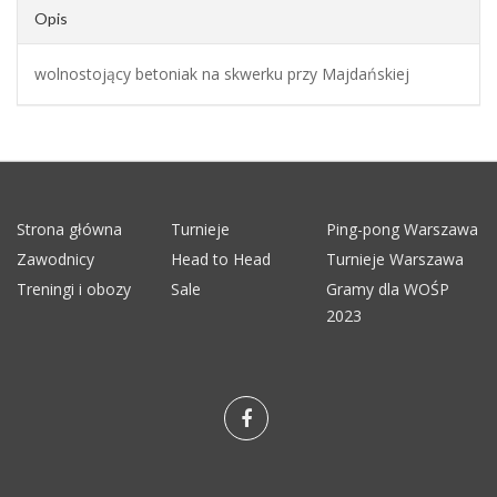
Opis
wolnostojący betoniak na skwerku przy Majdańskiej
Strona główna
Turnieje
Ping-pong Warszawa
Zawodnicy
Head to Head
Turnieje Warszawa
Treningi i obozy
Sale
Gramy dla WOŚP
2023