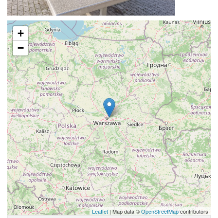
+
−
Leaflet
| Map data ©
OpenStreetMap
contributors