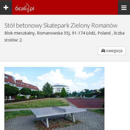
Toggle
Togg
navigation
navi
Stół betonowy Skatepark Zielony Romanów
Blok mieszkalny, Romanowska 55J, 91-174 Łódź, Poland , liczba
stołów: 2
nawigacja