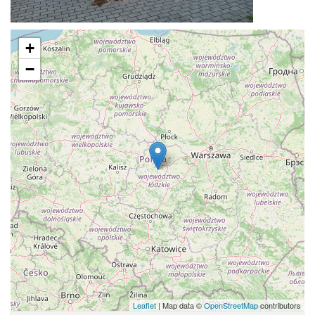
+
−
Leaflet
| Map data ©
OpenStreetMap
contributors