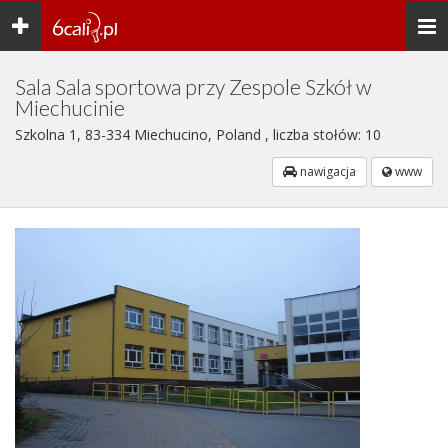
Toggle
Togg
navigation
navi
Sala Sala sportowa przy Zespole Szkół w
Miechucinie
Szkolna 1, 83-334 Miechucino, Poland , liczba stołów: 10
nawigacja
www