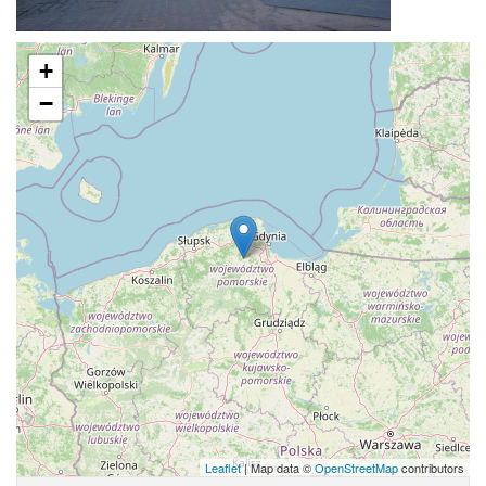
+
−
Leaflet
| Map data ©
OpenStreetMap
contributors