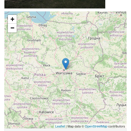
+
−
Leaflet
| Map data ©
OpenStreetMap
contributors