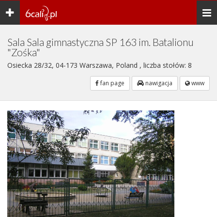
Toggle
Togg
navigation
navi
Sala Sala gimnastyczna SP 163 im. Batalionu
"Zośka"
Osiecka 28/32, 04-173 Warszawa, Poland , liczba stołów: 8
fan page
nawigacja
www