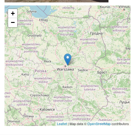
+
−
Leaflet
| Map data ©
OpenStreetMap
contributors