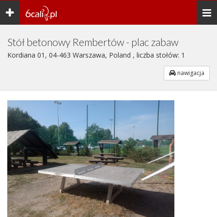
Toggle
Togg
navigation
navi
Stół betonowy Rembertów - plac zabaw
Kordiana 01, 04-463 Warszawa, Poland , liczba stołów: 1
nawigacja