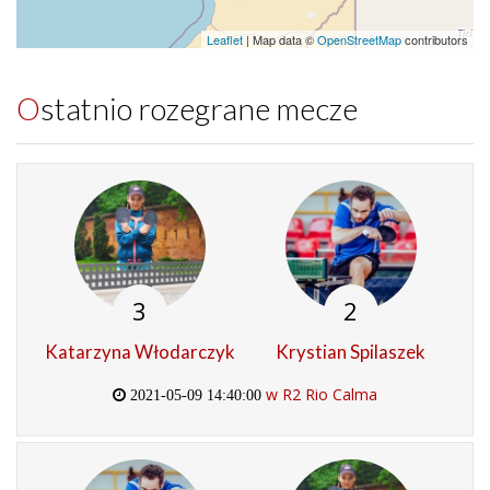
Leaflet
| Map data ©
OpenStreetMap
contributors
Ostatnio rozegrane mecze
3
2
Katarzyna Włodarczyk
Krystian Spilaszek
w R2 Rio Calma
2021-05-09 14:40:00