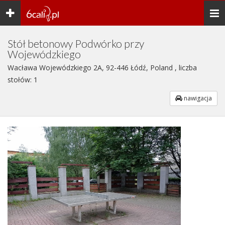
Toggle
Togg
navigation
navi
Stół betonowy Podwórko przy
Wojewódzkiego
Wacława Wojewódzkiego 2A, 92-446 Łódź, Poland , liczba
stołów: 1
nawigacja