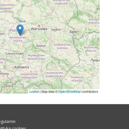
Leaflet
| Map data ©
OpenStreetMap
contributors
egulamin
lityka cookies