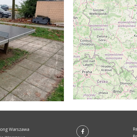
R
pong Warszawa
Po