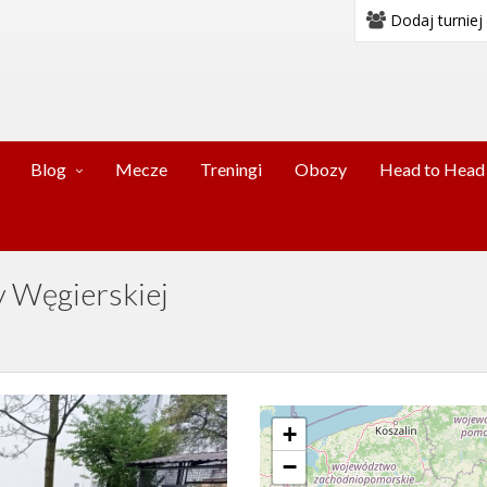
Dodaj turniej
Blog
Mecze
Treningi
Obozy
Head to Head
y Węgierskiej
1
+
−