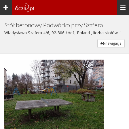
Toggle
Togg
navigation
navi
Stół betonowy Podwórko przy Szafera
Władysława Szafera 4/6, 92-306 Łódź, Poland , liczba stołów: 1
nawigacja