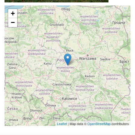
+
−
Leaflet
| Map data ©
OpenStreetMap
contributors