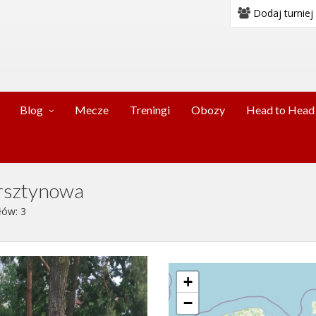
Dodaj turniej
Blog
Mecze
Treningi
Obozy
Head to Head
rsztynowa
łów: 3
+
−