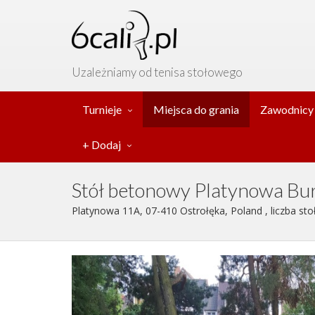
Uzależniamy od tenisa stołowego
Turnieje
Miejsca do grania
Zawodnicy
+ Dodaj
Stół betonowy Platynowa Bu
Platynowa 11A, 07-410 Ostrołęka, Poland , liczba sto