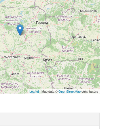
Leaflet
| Map data ©
OpenStreetMap
contributors