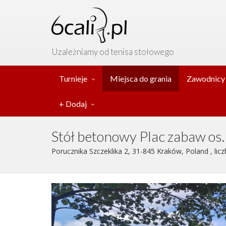
Uzależniamy od tenisa stołowego
Turnieje
Miejsca do grania
Zawodnicy
+ Dodaj
Stół betonowy Plac zabaw os.
Porucznika Szczeklika 2, 31-845 Kraków, Poland , licz