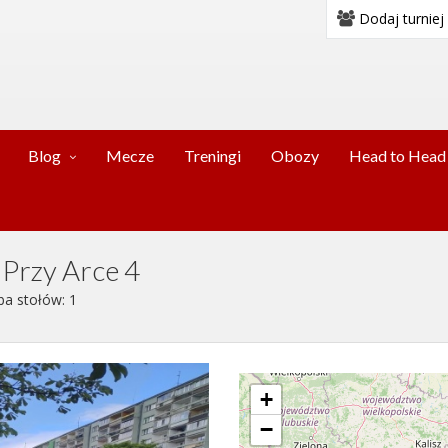
Dodaj turniej
Blog
Mecze
Treningi
Obozy
Head to Head
 Przy Arce 4
ba stołów: 1
+
−