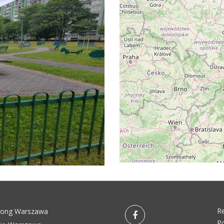
R
pong Warszawa
Po