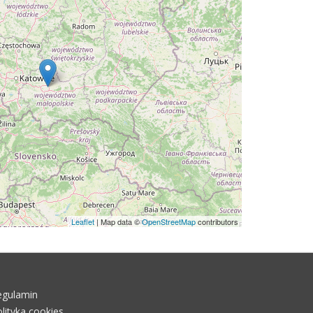
Leaflet
| Map data ©
OpenStreetMap
contributors
egulamin
lityka cookies