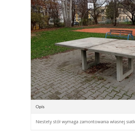
Opis
Niestety stół wymaga zamontowania własnej siatk