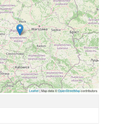
Leaflet
| Map data ©
OpenStreetMap
contributors