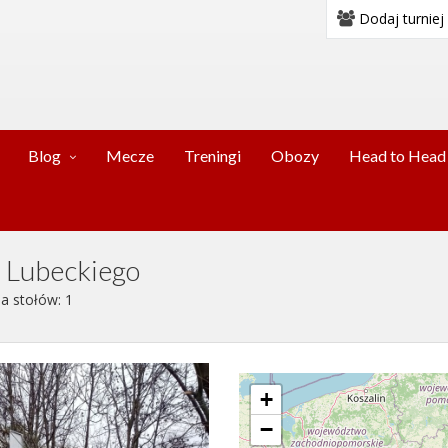
Dodaj turniej
Blog
Mecze
Treningi
Obozy
Head to Head
 Lubeckiego
ba stołów: 1
+
−