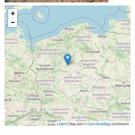
+
−
Leaflet
| Map data ©
OpenStreetMap
contributors