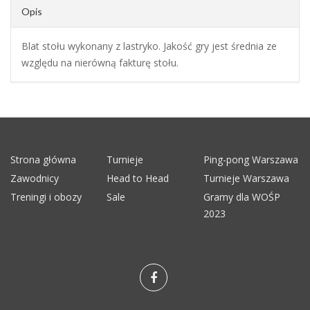
Opis
Blat stołu wykonany z lastryko. Jakość gry jest średnia ze
względu na nierówną fakturę stołu.
Strona główna
Turnieje
Ping-pong Warszawa
Zawodnicy
Head to Head
Turnieje Warszawa
Treningi i obozy
Sale
Gramy dla WOŚP
2023