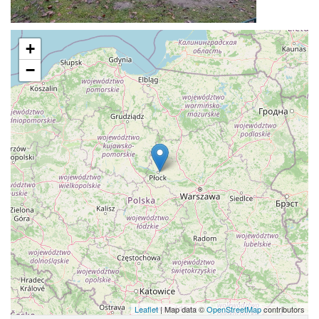
+
−
Leaflet
| Map data ©
OpenStreetMap
contributors